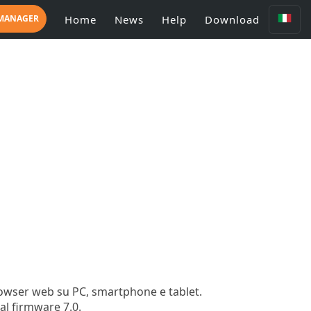
 MANAGER
Home
News
Help
Download
rowser web su PC, smartphone e tablet.
al firmware 7.0.