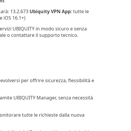
ni
:
sarà: 13.2.673
Ubiquity VPN App
: tutte le
e iOS 16.1+)
i servizi UBIQUITY in modo sicuro e senza
ale o contattare il supporto tecnico.
olversi per offrire sicurezza, flessibilità e
o tramite UBIQUITY Manager, senza necessità
nitorare tutte le richieste dalla nuova