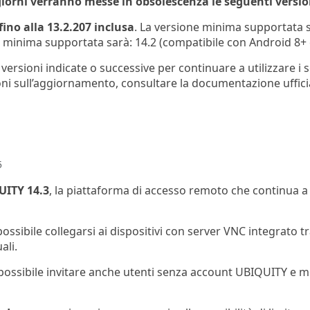
giorni verranno messe in obsolescenza le seguenti versio
fino alla 13.2.207 inclusa
. La versione minima supportata 
e minima supportata sarà: 14.2 (compatibile con Android 8+ 
e versioni indicate o successive per continuare a utilizzare 
zioni sull’aggiornamento, consultare la documentazione uffici
5
UITY 14.3
, la piattaforma di accesso remoto che continua a ev
 possibile collegarsi ai dispositivi con server VNC integrat
ali.
 possibile invitare anche utenti senza account UBIQUITY e mo