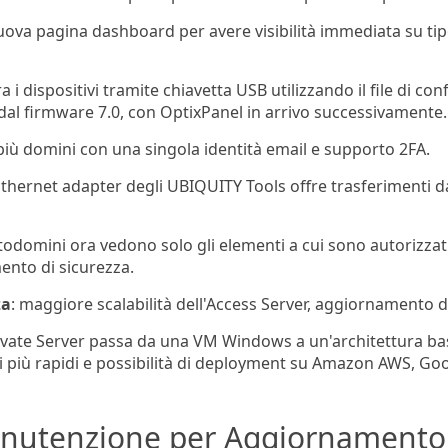
uova pagina dashboard per avere visibilità immediata su tip
tra i dispositivi tramite chiavetta USB utilizzando il file di
dal firmware 7.0, con OptixPanel in arrivo successivamente.
 più domini con una singola identità email e supporto 2FA.
 Ethernet adapter degli UBIQUITY Tools offre trasferimenti da
sottodomini ora vedono solo gli elementi a cui sono autorizz
ento di sicurezza.
za
: maggiore scalabilità dell'Access Server, aggiornamento de
Private Server passa da una VM Windows a un'architettura b
ti più rapidi e possibilità di deployment su Amazon AWS, Go
nutenzione per Aggiornamento C