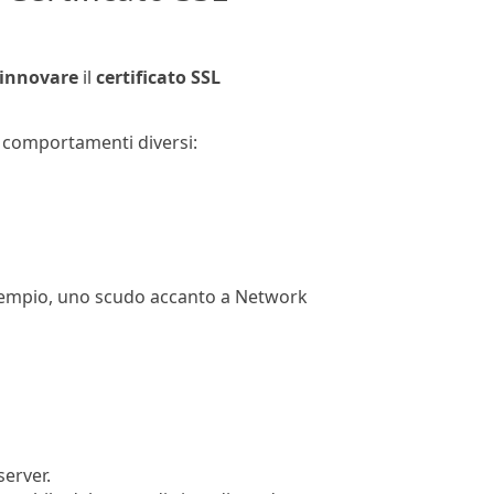
rinnovare
il
certificato SSL
i comportamenti diversi:
d esempio, uno scudo accanto a Network
server.