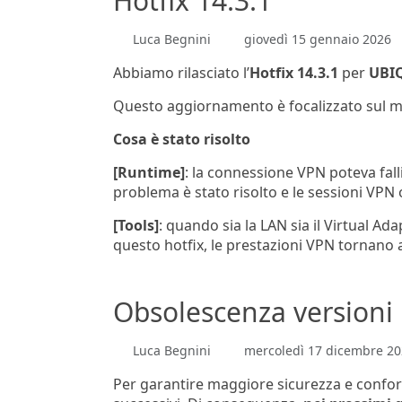
Hotfix 14.3.1
Luca Begnini
giovedì 15 gennaio 2026
Abbiamo rilasciato l’
Hotfix 14.3.1
per
UBIQ
Questo aggiornamento è focalizzato sul mig
Cosa è stato risolto
[Runtime]
: la connessione VPN poteva falli
problema è stato risolto e le sessioni VPN
[Tools]
: quando sia la LAN sia il Virtual Ad
questo hotfix, le prestazioni VPN tornano ai 
Obsolescenza version
Luca Begnini
mercoledì 17 dicembre 20
Per garantire maggiore sicurezza e conform