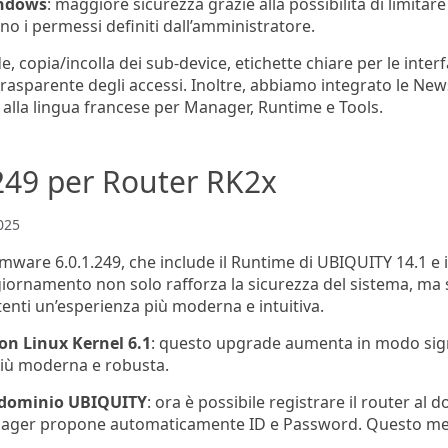
indows
: maggiore sicurezza grazie alla possibilità di limitare
no i permessi definiti dall’amministratore.
de, copia/incolla dei sub-device, etichette chiare per le inte
asparente degli accessi. Inoltre, abbiamo integrato le News
lla lingua francese per Manager, Runtime e Tools.
249 per Router RK2x
025
irmware 6.0.1.249, che include il Runtime di UBIQUITY 14.1 e
aggiornamento non solo rafforza la sicurezza del sistema, ma
tenti un’esperienza più moderna e intuitiva.
on Linux Kernel 6.1
: questo upgrade aumenta in modo signifi
più moderna e robusta.
l dominio UBIQUITY
: ora è possibile registrare il router a
Manager propone automaticamente ID e Password. Questo meto