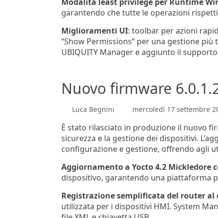
Modalità least privilege per Runtime W
garantendo che tutte le operazioni rispetti
Miglioramenti UI
: toolbar per azioni rapi
“Show Permissions” per una gestione più tr
UBIQUITY Manager e aggiunto il supporto a
Nuovo firmware 6.0.1.
Luca Begnini
mercoledì 17 settembre 2
È stato rilasciato in produzione il nuovo f
sicurezza e la gestione dei dispositivi. L’
configurazione e gestione, offrendo agli u
Aggiornamento a Yocto 4.2 Mickledore c
dispositivo, garantendo una piattaforma 
Registrazione semplificata del router a
utilizzata per i dispositivi HMI. System 
file XML e chiavetta USB.