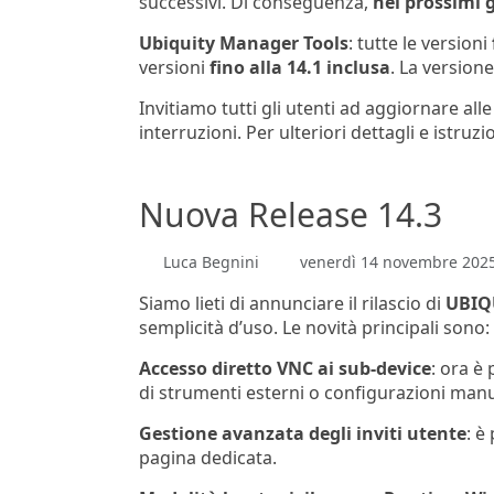
successivi. Di conseguenza,
nei prossimi 
Ubiquity Manager Tools
: tutte le versioni
versioni
fino alla 14.1 inclusa
. La version
Invitiamo tutti gli utenti ad aggiornare all
interruzioni. Per ulteriori dettagli e istru
Nuova Release 14.3
Luca Begnini
venerdì 14 novembre 202
Siamo lieti di annunciare il rilascio di
UBIQ
semplicità d’uso. Le novità principali sono:
Accesso diretto VNC ai sub-device
: ora è
di strumenti esterni o configurazioni manu
Gestione avanzata degli inviti utente
: è
pagina dedicata.